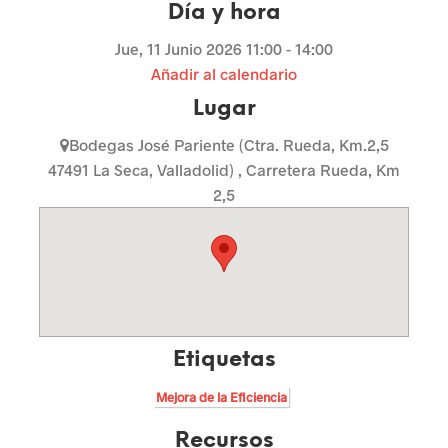
Día y hora
r
Jue, 11 Junio 2026
11:00 - 14:00
a
Añadir al calendario
i
Lugar
n
Bodegas José Pariente (Ctra. Rueda, Km.2,5
c
47491 La Seca, Valladolid) , Carretera Rueda, Km
2,5
e
n
t
i
Etiquetas
v
a
Mejora de la Eficiencia
r
Recursos