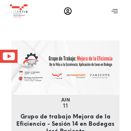
T
o
g
g
l
e
c
n
l
a
o
s
v
M
i
g
e
a
JUN
d
t
11
i
i
o
Grupo de trabajo Mejora de la
n
d
Eficiencia - Sesión 14 en Bodegas