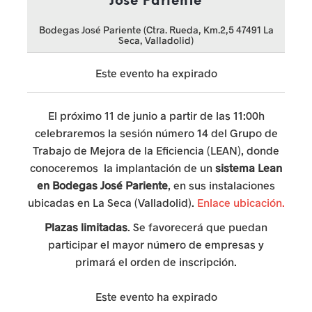
José Pariente
a
Bodegas José Pariente (Ctra. Rueda, Km.2,5 47491 La
s
Seca, Valladolid)
u
Este evento ha expirado
r
g
El próximo 11 de junio a partir de las 11:00h
celebraremos la sesión número 14 del Grupo de
e
Trabajo de Mejora de la Eficiencia (LEAN), donde
n
conoceremos la implantación de un
sistema Lean
en Bodegas José Pariente
, en sus instalaciones
t
ubicadas en La Seca (Valladolid).
Enlace ubicación.
e
Plazas limitadas
. Se favorecerá que puedan
participar el mayor número de empresas y
s
primará el orden de inscripción.
p
Este evento ha expirado
a