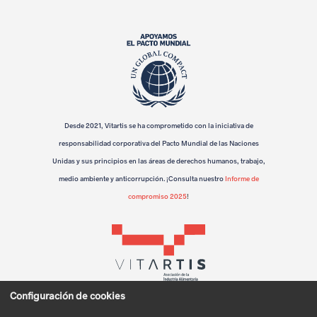
m
p
r
e
Desde 2021, Vitartis se ha comprometido con la iniciativa de
s
responsabilidad corporativa del Pacto Mundial de las Naciones
a
Unidas y sus principios en las áreas de derechos humanos, trabajo,
medio ambiente y anticorrupción. ¡Consulta nuestro
Informe de
r
compromiso 2025
!
i
a
l
e
Configuración de cookies