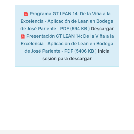
l
Programa GT LEAN 14: De la Viña a la
a
Excelencia - Aplicación de Lean en Bodega
de José Pariente - PDF (694 KB )
Descargar
a
Presentación GT LEAN 14: De la Viña a la
c
Excelencia - Aplicación de Lean en Bodega
de José Pariente - PDF (5406 KB )
Inicia
t
sesión para descargar
i
v
i
d
a
d
e