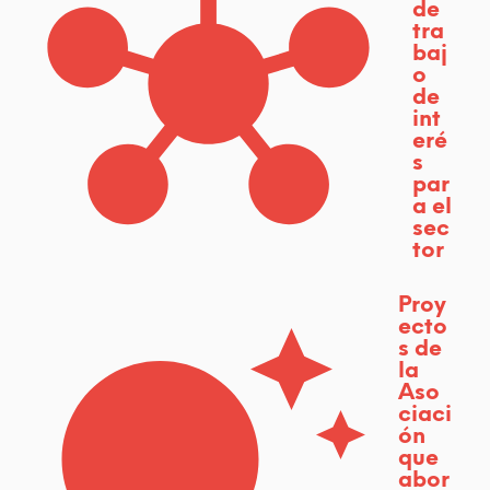
de
r
tra
baj
a
o
de
i
int
eré
n
s
par
c
a el
e
sec
tor
n
Proy
t
ecto
s de
i
la
Aso
v
ciaci
a
ón
que
r
abor