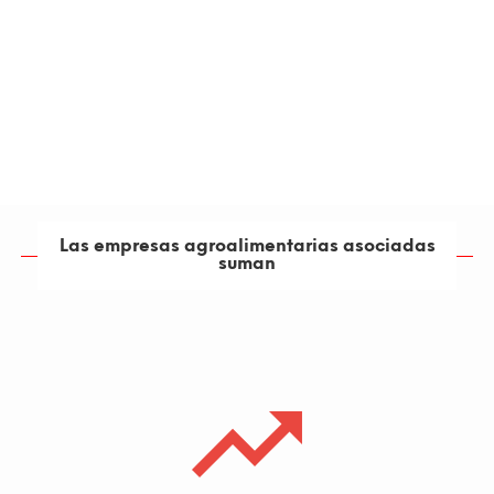
L
e
ó
n
Las empresas agroalimentarias asociadas
suman