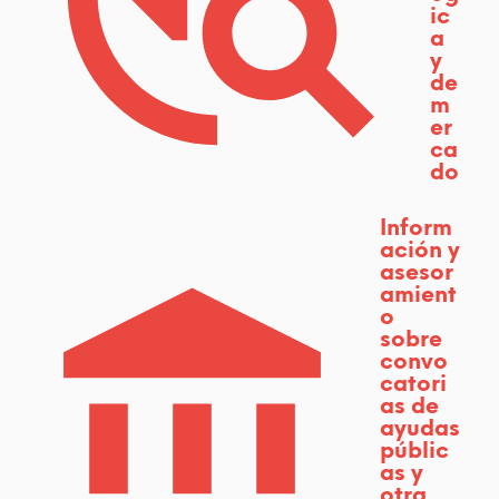
n
ic
a
e
y
de
l
m
er
m
ca
do
u
n
Inform
ación y
d
asesor
amient
o
o
sobre
r
convo
catori
u
as de
r
ayudas
públic
a
as y
otra