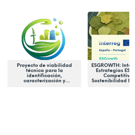
Proyecto de viabilidad
ESGROWTH: Integ
técnica para la
Estrategias ESG
identificación,
Competitivid
caracterización y
Sostenibilidad Em
desarrollo del ecosistema
en el Espa
regional del CO₂ en
Transfronte
Castilla y León