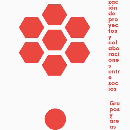
zac
a
ión
de
s
pro
u
yec
tos
r
y
col
g
abo
raci
e
one
s
n
entr
e
t
soc
ios
e
s
Gru
pos
p
y
áre
a
as