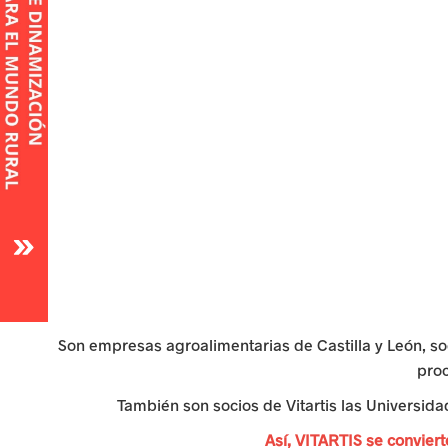
a
s
u
r
g
e
n
t
e
Son empresas agroalimentarias de Castilla y León, soc
proc
s
También son socios de Vitartis las Universida
p
Así, VITARTIS se conviert