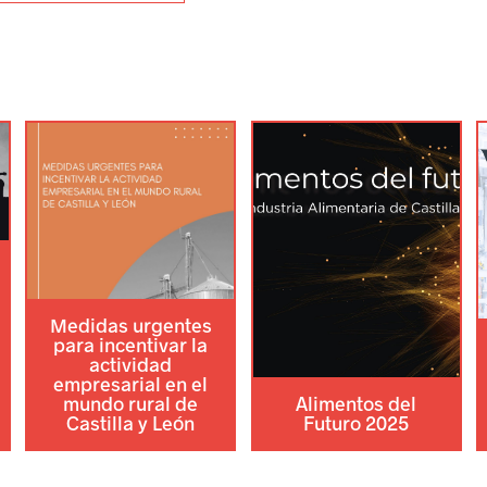
Medidas urgentes
para incentivar la
actividad
empresarial en el
mundo rural de
Alimentos del
Castilla y León
Futuro 2025