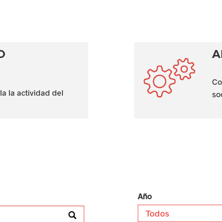
O
A
Co
a la actividad del
so
Año
Todos