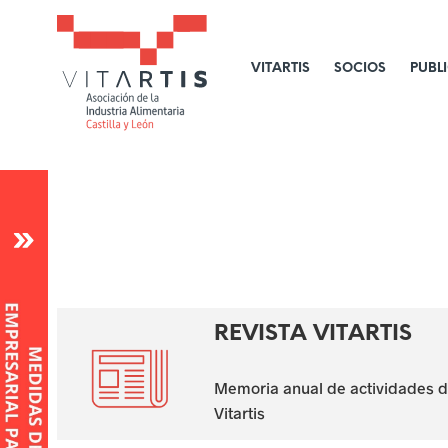
VITARTIS
SOCIOS
PUBL
c
l
o
s
M
e
REVISTA VITARTIS
d
Memoria anual de actividades d
i
Vitartis
d