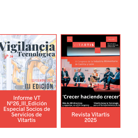
Informe VT
Nº26_III_Edición
Especial Socios de
Servicios de
Revista Vitartis
Vitartis
2025