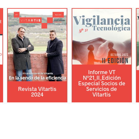
Informe VT
Nº21_II_Edición
Especial Socios de
Revista Vitartis
Servicios de
2024
Vitartis