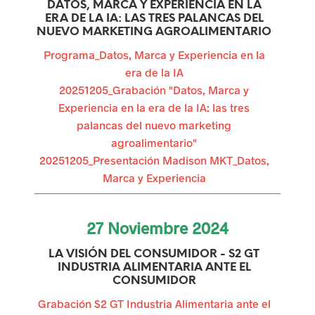
DATOS, MARCA Y EXPERIENCIA EN LA
a
ERA DE LA IA: LAS TRES PALANCAS DEL
NUEVO MARKETING AGROALIMENTARIO
s
Programa_Datos, Marca y Experiencia en la
u
era de la IA
r
20251205_Grabación "Datos, Marca y
Experiencia en la era de la IA: las tres
g
palancas del nuevo marketing
e
agroalimentario"
20251205_Presentación Madison MKT_Datos,
n
Marca y Experiencia
t
e
27
Noviembre
2024
s
LA VISIÓN DEL CONSUMIDOR - S2 GT
INDUSTRIA ALIMENTARIA ANTE EL
p
CONSUMIDOR
a
Grabación S2 GT Industria Alimentaria ante el