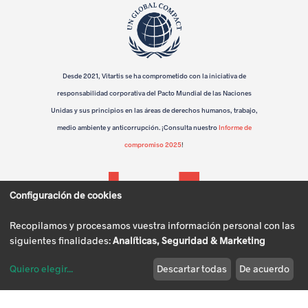
n
e
l
Desde 2021, Vitartis se ha comprometido con la iniciativa de
m
responsabilidad corporativa del Pacto Mundial de las Naciones
u
Unidas y sus principios en las áreas de derechos humanos, trabajo,
medio ambiente y anticorrupción. ¡Consulta nuestro
Informe de
n
compromiso 2025
!
d
o
Configuración de cookies
r
Recopilamos y procesamos vuestra información personal con las
u
siguientes finalidades:
Analíticas, Seguridad & Marketing
r
Quiero elegir
...
Descartar todas
De acuerdo
Modificar cookies
a
Política de
Política de
Política de