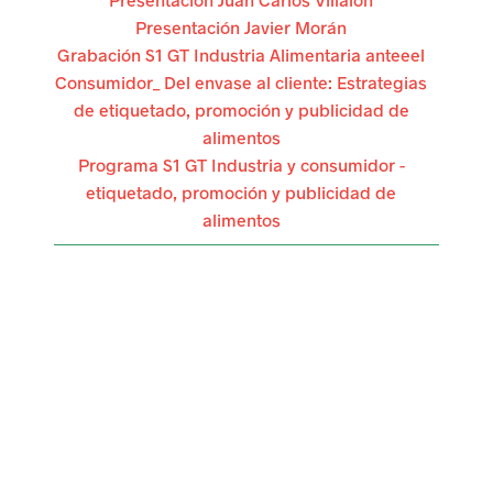
Presentación Javier Morán
l
Grabación S1 GT Industria Alimentaria anteeel
a
Consumidor_ Del envase al cliente: Estrategias
de etiquetado, promoción y publicidad de
a
alimentos
c
Programa S1 GT Industria y consumidor -
etiquetado, promoción y publicidad de
t
alimentos
i
v
i
d
a
d
e