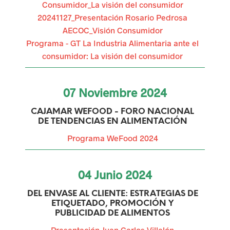
Consumidor_La visión del consumidor
r
20241127_Presentación Rosario Pedrosa
a
AECOC_Visión Consumidor
Programa - GT La Industria Alimentaria ante el
i
consumidor: La visión del consumidor
n
c
07
Noviembre
2024
e
CAJAMAR WEFOOD - FORO NACIONAL
DE TENDENCIAS EN ALIMENTACIÓN
n
Programa WeFood 2024
t
i
04
Junio
2024
v
DEL ENVASE AL CLIENTE: ESTRATEGIAS DE
a
ETIQUETADO, PROMOCIÓN Y
PUBLICIDAD DE ALIMENTOS
r
Presentación Juan Carlos Villalón