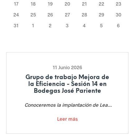
a
17
18
19
20
21
22
23
s
24
25
26
27
28
29
30
31
1
2
3
4
5
6
u
r
g
e
11 Junio 2026
n
Grupo de trabajo Mejora de
la Eficiencia - Sesión 14 en
t
Bodegas José Pariente
e
Conoceremos la implantación de Lean
s
en Bodegas José Pariente
Leer más
p
a