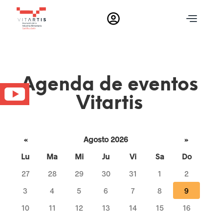
T
o
g
g
l
Agenda de eventos
e
c
n
l
Vitartis
a
o
s
v
M
i
«
Agosto 2026
»
g
e
a
Lu
Ma
Mi
Ju
Vi
Sa
Do
d
t
27
28
29
30
31
1
2
i
i
3
4
5
6
7
8
9
o
n
d
10
11
12
13
14
15
16