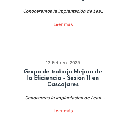
Osma (Soria)
l
Conoceremos la implantación de Lean
a
en el área de restauración del Castilla
Leer más
Termal en Burgo de Osma.
a
c
t
i
13 Febrero 2025
Grupo de trabajo Mejora de
v
la Eficiencia - Sesión 11 en
i
Cascajares
d
Conocemos la implantación de Lean
Management en su nueva fábrica
a
Leer más
d
e