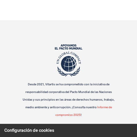
l
d
e
C
a
s
t
i
Desde 2021, Vitartis se ha comprometido con la iniciativa de
responsabilidad corporativa del Pacto Mundial de las Naciones
l
Unidas y sus principios en las áreas de derechos humanos, trabajo,
l
medio ambiente y anticorrupción. ¡Consulta nuestro
Informe de
compromiso 2025
!
a
Configuración de cookies
y