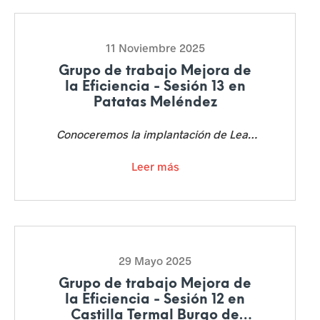
r
a
11 Noviembre 2025
i
Grupo de trabajo Mejora de
la Eficiencia - Sesión 13 en
n
Patatas Meléndez
c
Conoceremos la implantación de Lean
e
en el equipo comercial de Patatas
Leer más
Meléndez
n
t
i
v
29 Mayo 2025
a
Grupo de trabajo Mejora de
la Eficiencia - Sesión 12 en
r
Castilla Termal Burgo de