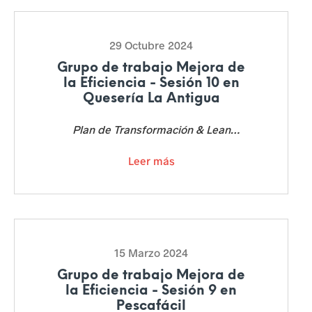
m
29 Octubre 2024
p
Grupo de trabajo Mejora de
r
la Eficiencia - Sesión 10 en
Quesería La Antigua
e
s
Plan de Transformación & Lean
Management en Quesería La Antigua.
a
Leer más
r
i
a
15 Marzo 2024
l
Grupo de trabajo Mejora de
e
la Eficiencia - Sesión 9 en
Pescafácil