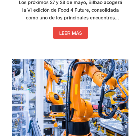
Los próximos 27 y 28 de mayo, Bilbao acogerá
l
la VI edición de Food 4 Future, consolidada
como uno de los principales encuentros
a
europeos para la industria alimentaria, el
a
packaging y la logística avanzada. Como
LEER MÁS
entidad colaboradora, Vitartis volverá a estar
c
presente en el programa del congreso,
t
participando activamente en una de las
sesiones.
i
v
i
d
a
d
e