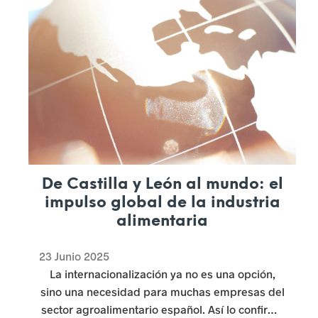
n
e
l
m
u
n
d
De Castilla y León al mundo: el
o
impulso global de la industria
r
alimentaria
u
23 Junio 2025
r
La internacionalización ya no es una opción,
sino una necesidad para muchas empresas del
a
sector agroalimentario español. Así lo confirma