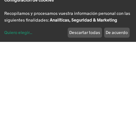
Recopilamos y procesamos vuestra información personal con las
siguientes finalidades:
Analíticas, Seguridad & Marketing
Quiero elegir
...
Descartar todas
De acuerdo
Modificar cookies
Desde 2021, Vitartis se ha comprometido con la iniciativa de