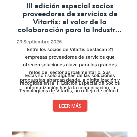
III edición especial socios
m
proveedores de servicios de
Vitartis: el valor de la
p
colaboración para la Industria
r
Alimentaria
29 Septiembre 2025
e
Entre los socios de Vitartis destacan 21
s
empresas proveedoras de servicios que
ofrecen soluciones clave para los grandes
a
retos del sector agroalimentario. Sus
Estas son solo algunas de las soluciones
propuestas abarcan desde la digitalización y
r
recogidas en la
III Edición Especial de Socios
automatización hasta la comunicación, la
Tecnológicos de Vitartis
, un reflejo de cómo la
i
consultoría, la ciberseguridad, el marketing, los
colaboración y la innovación impulsan la
servicios de laboratorio y la certificación,
a
competitividad de la industria agroalimentaria.
LEER MÁS
convirtiéndose en aliados estratégicos de largo
Consulta el informe completo y descubre todas
l
recorrido para la industria.
las propuestas.
e