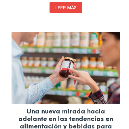
continua siguen siendo los activos más valiosos
de las empresas, por lo que es fundamental
LEER MÁS
conocer e implantar las tendencias en la
gestión de la innovación. El éxito futuro
dependerá de una planificación estratégica y
un ejercicio de liderazgo efectivo, abierto al
diálogo, a la comprensión del mundo y de las
nuevas generaciones.
Una nueva mirada hacia
adelante en las tendencias en
alimentación y bebidas para