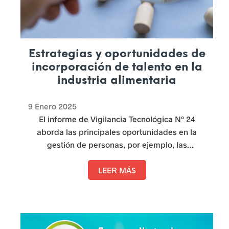
Estrategias y oportunidades de
incorporación de talento en la
industria alimentaria
9 Enero 2025
El informe de Vigilancia Tecnológica Nº 24
aborda las principales oportunidades en la
gestión de personas, por ejemplo, las
tendencias de selección y desarrollo del
talento, la retribución y las relaciones laborales.
LEER MÁS
Además, profundiza en las transformaciones
tecnológicas y el impacto que estas tienen
sobre la incorporación de talento, adaptándose
a las demandas de un entorno empresarial en