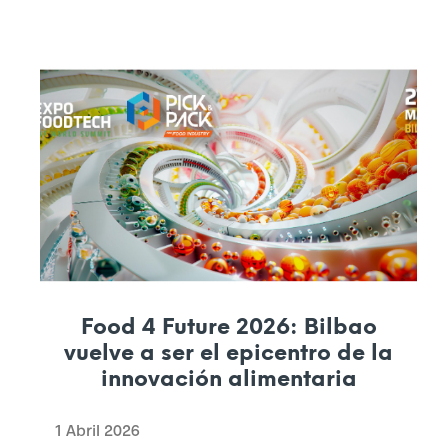
r
a
i
n
c
e
n
t
i
Food 4 Future 2026: Bilbao
vuelve a ser el epicentro de la
v
innovación alimentaria
a
1 Abril 2026
r