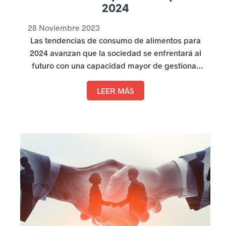
2024
28 Noviembre 2023
Las tendencias de consumo de alimentos para
2024 avanzan que la sociedad se enfrentará al
futuro con una capacidad mayor de gestionar
lo impredecible, tras un año condicionado por
factores externos como la inflación. La
LEER MÁS
sostenibilidad, el comercio local, las
alternativas
plant-based
y agricultura
regenerativa seguirán estando presentes entre
los consumidores y marcarán el camino a la
industria el próximo año.