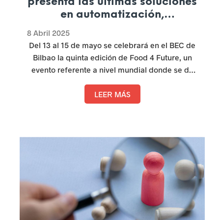
presenta las últimas soluciones
L
en automatización,
procesamiento, integración de
e
8 Abril 2025
sistemas de producción,
Del 13 al 15 de mayo se celebrará en el BEC de
ó
packaging e intralogística
Bilbao la quinta edición de Food 4 Future, un
n
evento referente a nivel mundial donde se da
cita todo el ecosistema de innovación y
tecnología de la industria de Alimentación y
LEER MÁS
Bebidas, este año bajo el lema «
Smart Food
Solution
s». Vitartis es entidad colaboradora
desde la primera edición.