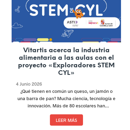
a
s
u
r
g
Vitartis acerca la industria
alimentaria a las aulas con el
e
proyecto «Exploradores STEM
n
CYL»
t
4 Junio 2026
e
¿Qué tienen en común un queso, un jamón o
una barra de pan? Mucha ciencia, tecnología e
s
innovación. Más de 80 escolares han
p
descubierto cómo las disciplinas STEM forman
parte de la industria alimentaria gracias a
LEER MÁS
a
«Exploradores STEM CYL».