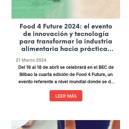
Food 4 Future 2024: el evento
de innovación y tecnología
para transformar la industria
alimentaria hacia prácticas
más sostenibles, tecnológicas
21 Marzo 2024
y digitales.
Del 16 al 18 de abril se celebrará en el BEC de
Bilbao la cuarta edición de Food 4 Future, un
evento referente a nivel mundial donde se da
cita todo el ecosistema de innovación y
tecnología de la industria de Alimentación y
LEER MÁS
Bebidas, este año bajo el lema «Foodtech 6.0».
Vitartis es entidad colaboradora desde la
primera edición.