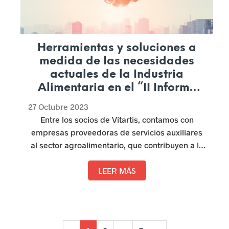
Herramientas y soluciones a
medida de las necesidades
actuales de la Industria
Alimentaria en el “II Informe
edición especial socios
27 Octubre 2023
proveedores de servicios de
Entre los socios de Vitartis, contamos con
Vitartis”.
empresas proveedoras de servicios auxiliares
al sector agroalimentario, que contribuyen a la
generación de valor añadido y al aumento de la
competitividad de la Industria Alimentaria en
LEER MÁS
Castilla y León, dando respuesta a sus
necesidades y convirtiéndose en un
partner
estratégico a largo plazo. Se trata de 19
empresas cuyos sectores de actividad van